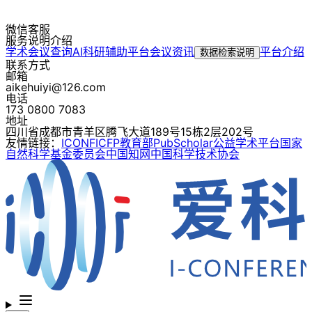
微信客服
服务说明介绍
学术会议查询
AI科研辅助平台
会议资讯
平台介绍
数据检索说明
联系方式
邮箱
aikehuiyi@126.com
电话
173 0800 7083
地址
四川省成都市青羊区腾飞大道189号15栋2层202号
友情链接：
ICONF
ICFP
教育部
PubScholar公益学术平台
国家
自然科学基金委员会
中国知网
中国科学技术协会