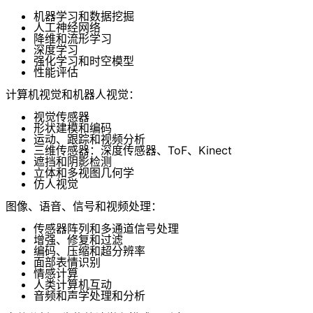
机器学习和数据挖掘
人工神经网络
降维和流形学习
深度学习
强化学习和时空模型
性能评估
计算机视觉和机器人视觉：
视觉传感器
形状建模和编码
运动、跟踪和视频分析
三维传感器：深度传感器、ToF、Kinect
遮挡和阴影检测
立体和多视图几何学
仿人视觉
图像、语音、信号和视频处理：
传感器阵列和多通道信号处理
增强、修复和过滤
编码、压缩和超分辨率
面部表情识别
情感计算
人类计算机互动
音频和声学处理和分析