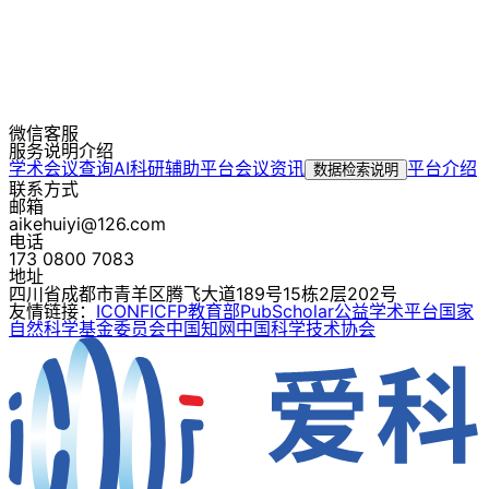
微信客服
服务说明介绍
学术会议查询
AI科研辅助平台
会议资讯
平台介绍
数据检索说明
联系方式
邮箱
aikehuiyi@126.com
电话
173 0800 7083
地址
四川省成都市青羊区腾飞大道189号15栋2层202号
友情链接：
ICONF
ICFP
教育部
PubScholar公益学术平台
国家
自然科学基金委员会
中国知网
中国科学技术协会