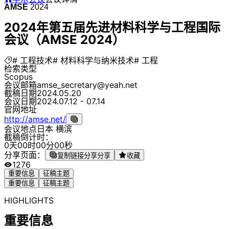
AMSE
2024
2024年第五届先进材料科学与工程国际
会议（AMSE 2024）
# 工程技术
# 材料科学与纳米技术
# 工程
检索类型
Scopus
会议邮箱
amse_secretary@yeah.net
截稿日期
2024.05.20
会议日期
2024.07.12 - 07.14
官网地址
http://amse.net/
会议地点
日本 横滨
截稿倒计时：
0
天
0
0
时
0
0
分
0
0
秒
分享页面：
复制链接分享
分享
收藏
1276
重要信息
征稿主题
重要信息
征稿主题
HIGHLIGHTS
重要信息