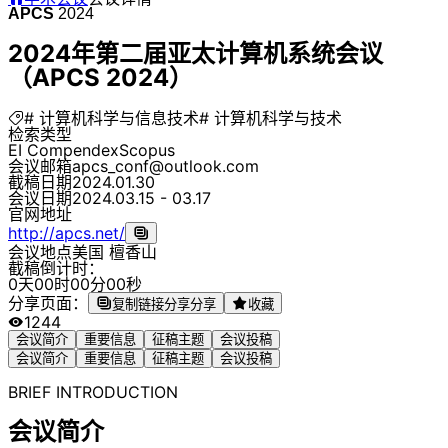
APCS
2024
2024年第二届亚太计算机系统会议
（APCS 2024）
# 计算机科学与信息技术
# 计算机科学与技术
检索类型
EI Compendex
Scopus
会议邮箱
apcs_conf@outlook.com
截稿日期
2024.01.30
会议日期
2024.03.15 - 03.17
官网地址
http://apcs.net/
会议地点
美国 檀香山
截稿倒计时：
0
天
0
0
时
0
0
分
0
0
秒
分享页面：
复制链接分享
分享
收藏
1244
会议简介
重要信息
征稿主题
会议投稿
会议简介
重要信息
征稿主题
会议投稿
BRIEF INTRODUCTION
会议简介