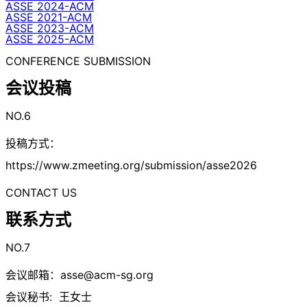
ASSE 2024-ACM
ASSE 2021-ACM
ASSE 2023-ACM
ASSE 2025-ACM
CONFERENCE SUBMISSION
会议投稿
NO.6
投稿方式：
https://www.zmeeting.org/submission/asse2026
CONTACT US
联系方式
NO.7
会议邮箱：
asse@acm-sg.org
会议秘书: 王女士