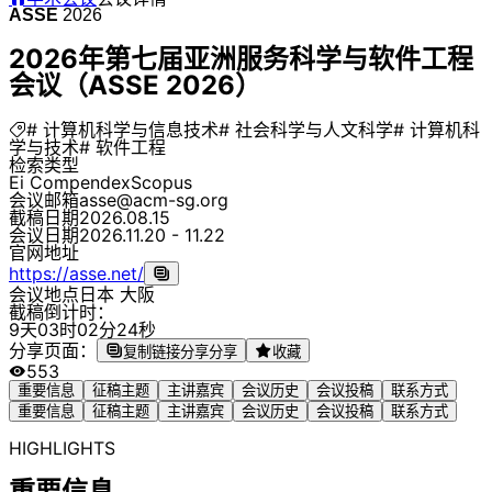
ASSE
2026
2026年第七届亚洲服务科学与软件工程
会议（ASSE 2026）
# 计算机科学与信息技术
# 社会科学与人文科学
# 计算机科
学与技术
# 软件工程
检索类型
Ei Compendex
Scopus
会议邮箱
asse@acm-sg.org
截稿日期
2026.08.15
会议日期
2026.11.20 - 11.22
官网地址
https://asse.net/
会议地点
日本 大阪
截稿倒计时：
9
天
0
3
时
0
2
分
2
4
秒
分享页面：
复制链接分享
分享
收藏
553
重要信息
征稿主题
主讲嘉宾
会议历史
会议投稿
联系方式
重要信息
征稿主题
主讲嘉宾
会议历史
会议投稿
联系方式
HIGHLIGHTS
重要信息