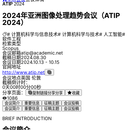
ATIP
2024
2024年亚洲图像处理趋势会议（ATIP
2024）
# 计算机科学与信息技术
# 计算机科学与技术
# 人工智能
#
软件工程
检索类型
Scopus
会议邮箱
atip@academic.net
截稿日期
2024.08.30
会议日期
2024.10.13 - 10.15
官网地址
http://www.atip.net
会议地点
英国 伦敦
截稿倒计时：
0
天
0
0
时
0
0
分
0
0
秒
分享页面：
复制链接分享
分享
收藏
1086
会议简介
重要信息
征稿主题
会议投稿
会议简介
重要信息
征稿主题
会议投稿
BRIEF INTRODUCTION
会议简介