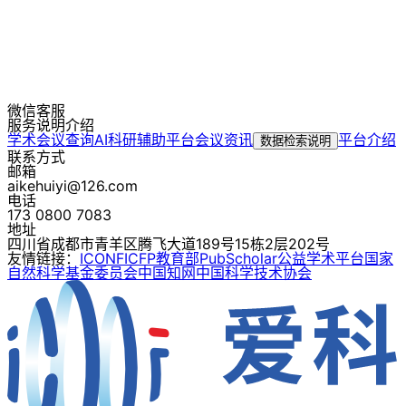
微信客服
服务说明介绍
学术会议查询
AI科研辅助平台
会议资讯
平台介绍
数据检索说明
联系方式
邮箱
aikehuiyi@126.com
电话
173 0800 7083
地址
四川省成都市青羊区腾飞大道189号15栋2层202号
友情链接：
ICONF
ICFP
教育部
PubScholar公益学术平台
国家
自然科学基金委员会
中国知网
中国科学技术协会