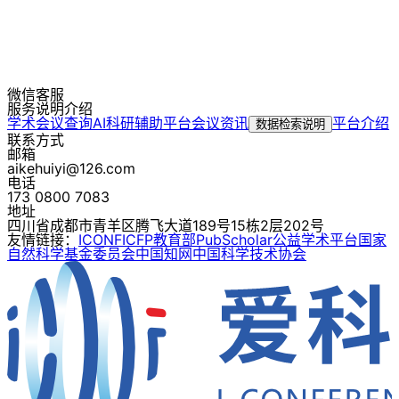
微信客服
服务说明介绍
学术会议查询
AI科研辅助平台
会议资讯
平台介绍
数据检索说明
联系方式
邮箱
aikehuiyi@126.com
电话
173 0800 7083
地址
四川省成都市青羊区腾飞大道189号15栋2层202号
友情链接：
ICONF
ICFP
教育部
PubScholar公益学术平台
国家
自然科学基金委员会
中国知网
中国科学技术协会