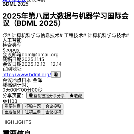
BDML
2025
2025年第八届大数据与机器学习国际会
议（BDML 2025）
# 计算机科学与信息技术
# 工程技术
# 计算机科学与技术
#
人工智能
检索类型
Scopus
会议邮箱
bdml@bmail.org
截稿日期
2025.11.15
会议日期
2025.12.12 - 12.14
官网地址
http://www.bdml.org/
会议地点
日本 金泽
截稿倒计时：
0
天
0
0
时
0
0
分
0
0
秒
分享页面：
复制链接分享
分享
收藏
1103
重要信息
征稿主题
会议投稿
重要信息
征稿主题
会议投稿
HIGHLIGHTS
重要信息