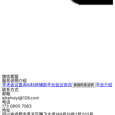
微信客服
服务说明介绍
学术会议查询
AI科研辅助平台
会议资讯
平台介绍
数据检索说明
联系方式
邮箱
aikehuiyi@126.com
电话
173 0800 7083
地址
四川省成都市青羊区腾飞大道189号15栋2层202号