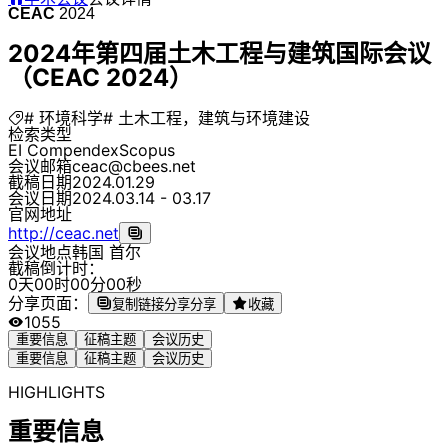
CEAC
2024
2024年第四届土木工程与建筑国际会议
（CEAC 2024）
# 环境科学
# 土木工程，建筑与环境建设
检索类型
EI Compendex
Scopus
会议邮箱
ceac@cbees.net
截稿日期
2024.01.29
会议日期
2024.03.14 - 03.17
官网地址
http://ceac.net
会议地点
韩国 首尔
截稿倒计时：
0
天
0
0
时
0
0
分
0
0
秒
分享页面：
复制链接分享
分享
收藏
1055
重要信息
征稿主题
会议历史
重要信息
征稿主题
会议历史
HIGHLIGHTS
重要信息