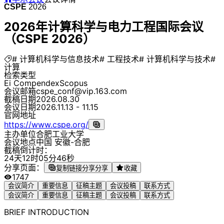
CSPE
2026
2026年计算科学与电力工程国际会议
（CSPE 2026）
# 计算机科学与信息技术
# 工程技术
# 计算机科学与技术
#
计算
检索类型
Ei Compendex
Scopus
会议邮箱
cspe_conf@vip.163.com
截稿日期
2026.08.30
会议日期
2026.11.13 - 11.15
官网地址
https://www.cspe.org/
主办单位
合肥工业大学
会议地点
中国 安徽-合肥
截稿倒计时：
2
4
天
1
2
时
0
5
分
4
6
秒
分享页面：
复制链接分享
分享
收藏
1747
会议简介
重要信息
征稿主题
会议投稿
联系方式
会议简介
重要信息
征稿主题
会议投稿
联系方式
BRIEF INTRODUCTION