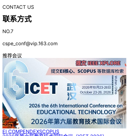
CONTACT US
联系方式
NO.7
cspe_conf@vip.163.com
推荐会议
EI COMPENDEX
SCOPUS