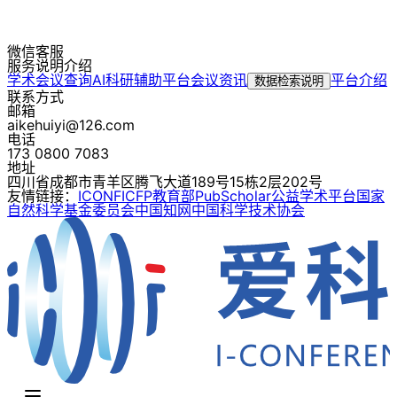
微信客服
服务说明介绍
学术会议查询
AI科研辅助平台
会议资讯
平台介绍
数据检索说明
联系方式
邮箱
aikehuiyi@126.com
电话
173 0800 7083
地址
四川省成都市青羊区腾飞大道189号15栋2层202号
友情链接：
ICONF
ICFP
教育部
PubScholar公益学术平台
国家
自然科学基金委员会
中国知网
中国科学技术协会