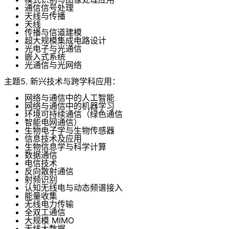
通信信号处理
天线与传播
天线
传播与信道建模
超大规模集成电路设计
光电子与光通信
嵌入式系统
光通信与光网络
主题5. 新兴技术与跨学科应用：
网络与通信中的人工智能
网络与通信中的机器学习
环境可持续通信（绿色通信
智能电网通信）
生物电子学与生物传感器
信息技术及应用
生物信息学与科学计算
数据通信
电信技术
反向散射通信
射频识别
认知无线电与动态频谱接入
能量收集
无线电力传输
全双工通信
大规模 MIMO
无线大数据