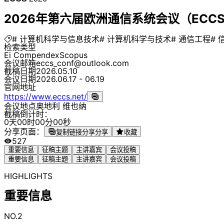
2026年第六届欧洲通信系统会议（ECCS 
# 计算机科学与信息技术
# 计算机科学与技术
# 通信工程
# 
检索类型
Ei Compendex
Scopus
会议邮箱
eccs_conf@outlook.com
截稿日期
2026.05.10
会议日期
2026.06.17 - 06.19
官网地址
https://www.eccs.net/
会议地点
奥地利 维也纳
截稿倒计时：
0
天
0
0
时
0
0
分
0
0
秒
分享页面：
复制链接分享
分享
收藏
527
重要信息
征稿主题
主讲嘉宾
会议投稿
重要信息
征稿主题
主讲嘉宾
会议投稿
HIGHLIGHTS
重要信息
NO.2