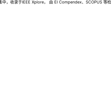
，收录于IEEE Xplore， 由 EI Compendex、SCOPUS 