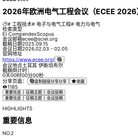
2026年欧洲电气工程会议（ECEE 2026
# 工程技术
# 电子与电气工程
# 电力与电气
检索类型
EI Compendex
Scopus
会议邮箱
ecee@sciei.org
截稿日期
2025.09.15
会议日期
2026.02.03 - 02.05
官网地址
https://www.ecee.org/
会议地点
土耳其 伊斯坦布尔
截稿倒计时：
0
天
0
0
时
0
0
分
0
0
秒
分享页面：
复制链接分享
分享
收藏
1185
重要信息
征稿主题
会议投稿
重要信息
征稿主题
会议投稿
HIGHLIGHTS
重要信息
NO.2