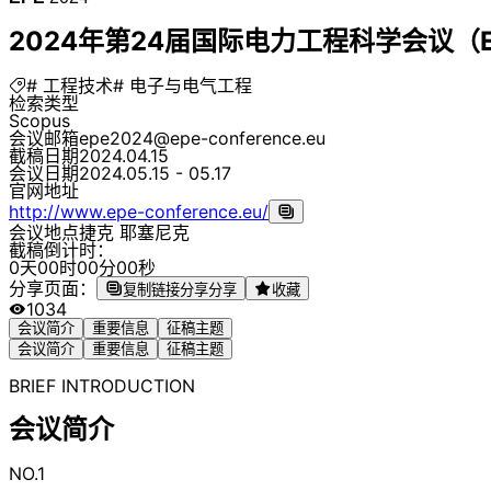
2024年第24届国际电力工程科学会议（EP
# 工程技术
# 电子与电气工程
检索类型
Scopus
会议邮箱
epe2024@epe-conference.eu
截稿日期
2024.04.15
会议日期
2024.05.15 - 05.17
官网地址
http://www.epe-conference.eu/
会议地点
捷克 耶塞尼克
截稿倒计时：
0
天
0
0
时
0
0
分
0
0
秒
分享页面：
复制链接分享
分享
收藏
1034
会议简介
重要信息
征稿主题
会议简介
重要信息
征稿主题
BRIEF INTRODUCTION
会议简介
NO.1