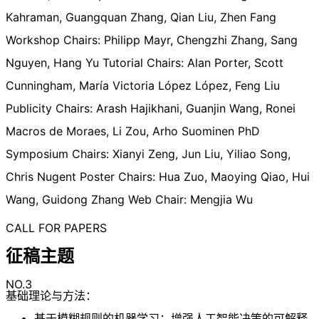
Kahraman, Guangquan Zhang, Qian Liu, Zhen Fang
Workshop Chairs: Philipp Mayr, Chengzhi Zhang, Sang
Nguyen, Hang Yu Tutorial Chairs: Alan Porter, Scott
Cunningham, María Victoria López López, Feng Liu
Publicity Chairs: Arash Hajikhani, Guanjin Wang, Ronei
Macros de Moraes, Li Zou, Arho Suominen PhD
Symposium Chairs: Xianyi Zeng, Jun Liu, Yiliao Song,
Chris Nugent Poster Chairs: Hua Zuo, Maoying Qiao, Hui
Wang, Guidong Zhang Web Chair: Mengjia Wu
CALL FOR PAPERS
征稿主题
NO.3
基础理论与方法：
基于模糊规则的机器学习：增强人工智能决策的可解释