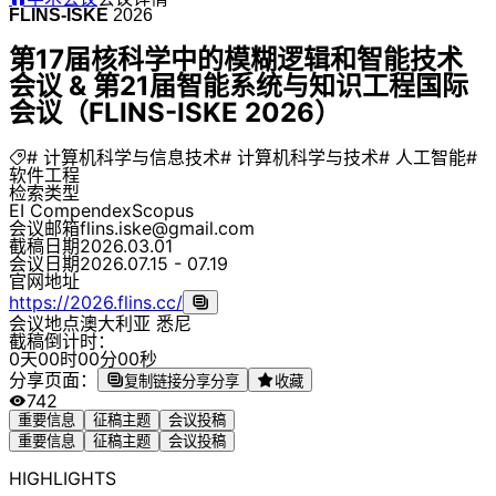
FLINS-ISKE
2026
第17届核科学中的模糊逻辑和智能技术
会议 & 第21届智能系统与知识工程国际
会议（FLINS-ISKE 2026）
# 计算机科学与信息技术
# 计算机科学与技术
# 人工智能
#
软件工程
检索类型
EI Compendex
Scopus
会议邮箱
flins.iske@gmail.com
截稿日期
2026.03.01
会议日期
2026.07.15 - 07.19
官网地址
https://2026.flins.cc/
会议地点
澳大利亚 悉尼
截稿倒计时：
0
天
0
0
时
0
0
分
0
0
秒
分享页面：
复制链接分享
分享
收藏
742
重要信息
征稿主题
会议投稿
重要信息
征稿主题
会议投稿
HIGHLIGHTS