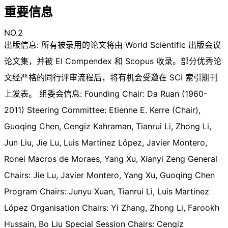
重要信息
NO.2
出版信息: 所有被录用的论文将由 World Scientific 出版会议
论文集，并被 EI Compendex 和 Scopus 收录。部分优秀论
文经严格的同行评审流程后，将有机会受邀在 SCI 索引期刊
上发表。 组委会信息: Founding Chair: Da Ruan (1960-
2011) Steering Committee: Etienne E. Kerre (Chair),
Guoqing Chen, Cengiz Kahraman, Tianrui Li, Zhong Li,
Jun Liu, Jie Lu, Luis Martinez López, Javier Montero,
Ronei Macros de Moraes, Yang Xu, Xianyi Zeng General
Chairs: Jie Lu, Javier Montero, Yang Xu, Guoqing Chen
Program Chairs: Junyu Xuan, Tianrui Li, Luis Martinez
López Organisation Chairs: Yi Zhang, Zhong Li, Farookh
Hussain, Bo Liu Special Session Chairs: Cengiz