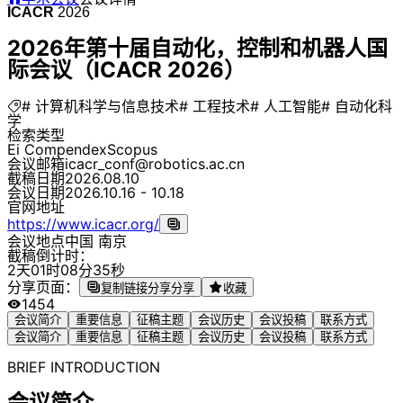
ICACR
2026
2026年第十届自动化，控制和机器人国
际会议（ICACR 2026）
# 计算机科学与信息技术
# 工程技术
# 人工智能
# 自动化科
学
检索类型
Ei Compendex
Scopus
会议邮箱
icacr_conf@robotics.ac.cn
截稿日期
2026.08.10
会议日期
2026.10.16 - 10.18
官网地址
https://www.icacr.org/
会议地点
中国 南京
截稿倒计时：
2
天
0
1
时
0
8
分
3
5
秒
分享页面：
复制链接分享
分享
收藏
1454
会议简介
重要信息
征稿主题
会议历史
会议投稿
联系方式
会议简介
重要信息
征稿主题
会议历史
会议投稿
联系方式
BRIEF INTRODUCTION
会议简介