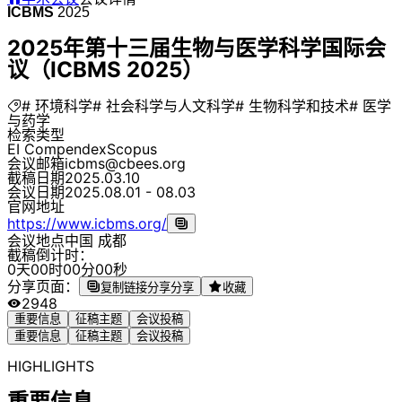
ICBMS
2025
2025年第十三届生物与医学科学国际会
议（ICBMS 2025）
# 环境科学
# 社会科学与人文科学
# 生物科学和技术
# 医学
与药学
检索类型
EI Compendex
Scopus
会议邮箱
icbms@cbees.org
截稿日期
2025.03.10
会议日期
2025.08.01 - 08.03
官网地址
https://www.icbms.org/
会议地点
中国 成都
截稿倒计时：
0
天
0
0
时
0
0
分
0
0
秒
分享页面：
复制链接分享
分享
收藏
2948
重要信息
征稿主题
会议投稿
重要信息
征稿主题
会议投稿
HIGHLIGHTS
重要信息