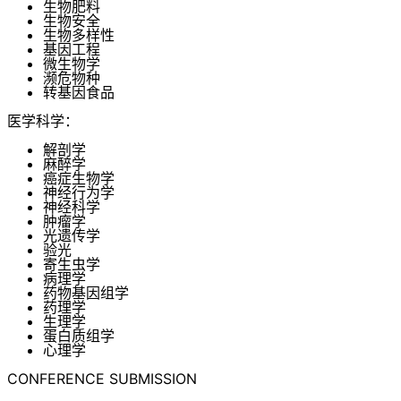
生物肥料
生物安全
生物多样性
基因工程
微生物学
濒危物种
转基因食品
医学科学：
解剖学
麻醉学
癌症生物学
神经行为学
神经科学
肿瘤学
光遗传学
验光
寄生虫学
病理学
药物基因组学
药理学
生理学
蛋白质组学
心理学
CONFERENCE SUBMISSION