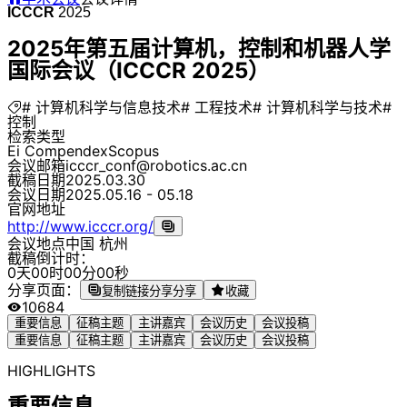
ICCCR
2025
2025年第五届计算机，控制和机器人学
国际会议（ICCCR 2025）
# 计算机科学与信息技术
# 工程技术
# 计算机科学与技术
#
控制
检索类型
Ei Compendex
Scopus
会议邮箱
icccr_conf@robotics.ac.cn
截稿日期
2025.03.30
会议日期
2025.05.16 - 05.18
官网地址
http://www.icccr.org/
会议地点
中国 杭州
截稿倒计时：
0
天
0
0
时
0
0
分
0
0
秒
分享页面：
复制链接分享
分享
收藏
10684
重要信息
征稿主题
主讲嘉宾
会议历史
会议投稿
重要信息
征稿主题
主讲嘉宾
会议历史
会议投稿
HIGHLIGHTS
重要信息