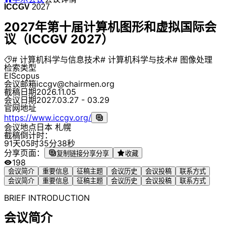
ICCGV
2027
2027年第十届计算机图形和虚拟国际会
议（ICCGV 2027）
# 计算机科学与信息技术
# 计算机科学与技术
# 图像处理
检索类型
EI
Scopus
会议邮箱
iccgv@chairmen.org
截稿日期
2026.11.05
会议日期
2027.03.27 - 03.29
官网地址
https://www.iccgv.org/
会议地点
日本 札幌
截稿倒计时：
9
1
天
0
5
时
3
5
分
3
8
秒
分享页面：
复制链接分享
分享
收藏
198
会议简介
重要信息
征稿主题
会议历史
会议投稿
联系方式
会议简介
重要信息
征稿主题
会议历史
会议投稿
联系方式
BRIEF INTRODUCTION
会议简介