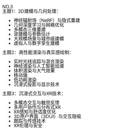
NO.3
主题1：3D建模与几何处理：
神经辐射场（NeRF）与隐式重建
几何深度学习与网格优化
多模态三维重建
逆建模与参数估计
大规模场景与城市级建模
虚拟人与数字孪生建模
主题2：高性能渲染与真实感绘制：
实时光线追踪与混合渲染
神经渲染与人工智能加速
体积渲染与大气效果
移动端
低功耗渲染
沉浸式投影与显示技术
主题3：沉浸式交互与XR技术：
多模态交互与触觉反馈
多用户协作与分布式XR
XR感知与舒适度优化
3D用户界面（3DUI）与交互隐喻
跟踪与传感技术
XR伦理与安全