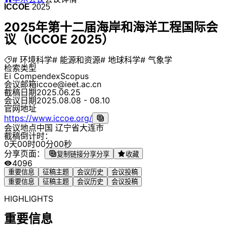
ICCOE
2025
2025年第十二届海岸和海洋工程国际会
议（ICCOE 2025）
# 环境科学
# 能源和资源
# 地球科学
# 气象学
检索类型
Ei Compendex
Scopus
会议邮箱
iccoe@ieet.ac.cn
截稿日期
2025.06.25
会议日期
2025.08.08 - 08.10
官网地址
https://www.iccoe.org/
会议地点
中国 辽宁省大连市
截稿倒计时：
0
天
0
0
时
0
0
分
0
0
秒
分享页面：
复制链接分享
分享
收藏
4096
重要信息
征稿主题
会议历史
会议投稿
重要信息
征稿主题
会议历史
会议投稿
HIGHLIGHTS
重要信息