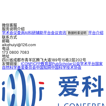
微信客服
服务说明介绍
学术会议查询
AI科研辅助平台
会议资讯
平台介绍
数据检索说明
联系方式
邮箱
aikehuiyi@126.com
电话
173 0800 7083
地址
四川省成都市青羊区腾飞大道189号15栋2层202号
友情链接：
ICONF
ICFP
教育部
PubScholar公益学术平台
国家
自然科学基金委员会
中国知网
中国科学技术协会