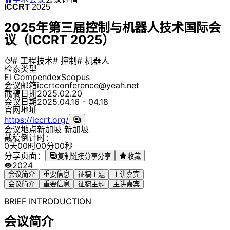
ICCRT
2025
2025年第三届控制与机器人技术国际会
议（ICCRT 2025）
# 工程技术
# 控制
# 机器人
检索类型
Ei Compendex
Scopus
会议邮箱
iccrtconference@yeah.net
截稿日期
2025.02.20
会议日期
2025.04.16 - 04.18
官网地址
https://iccrt.org/
会议地点
新加坡 新加坡
截稿倒计时：
0
天
0
0
时
0
0
分
0
0
秒
分享页面：
复制链接分享
分享
收藏
2024
会议简介
重要信息
征稿主题
主讲嘉宾
会议简介
重要信息
征稿主题
主讲嘉宾
BRIEF INTRODUCTION
会议简介