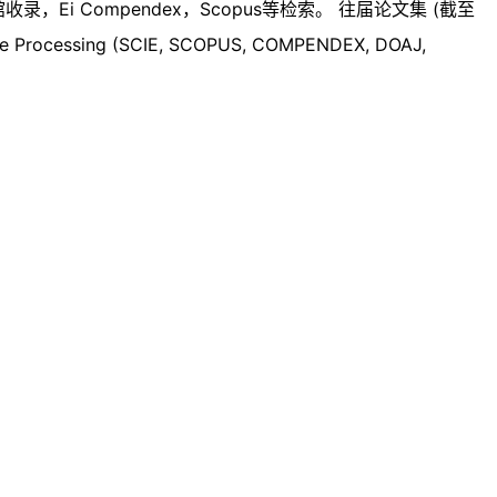
i Compendex，Scopus等检索。 往届论文集 (截至
sing (SCIE, SCOPUS, COMPENDEX, DOAJ,