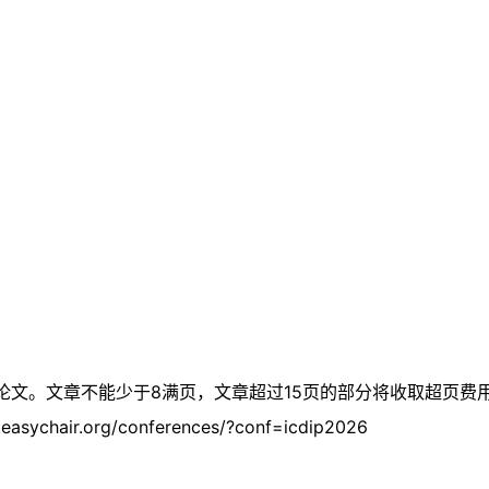
撰写论文。文章不能少于8满页，文章超过15页的部分将收取超页
r.org/conferences/?conf=icdip2026