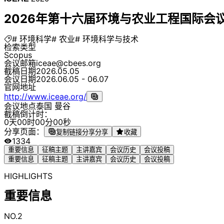
2026年第十六届环境与农业工程国际会议（I
# 环境科学
# 农业
# 环境科学与技术
检索类型
Scopus
会议邮箱
iceae@cbees.org
截稿日期
2026.05.05
会议日期
2026.06.05 - 06.07
官网地址
http://www.iceae.org/
会议地点
泰国 曼谷
截稿倒计时：
0
天
0
0
时
0
0
分
0
0
秒
分享页面：
复制链接分享
分享
收藏
1334
重要信息
征稿主题
主讲嘉宾
会议历史
会议投稿
重要信息
征稿主题
主讲嘉宾
会议历史
会议投稿
HIGHLIGHTS
重要信息
NO.2