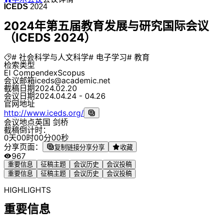
ICEDS
2024
2024年第五届教育发展与研究国际会议
（ICEDS 2024）
# 社会科学与人文科学
# 电子学习
# 教育
检索类型
EI Compendex
Scopus
会议邮箱
iceds@academic.net
截稿日期
2024.02.20
会议日期
2024.04.24 - 04.26
官网地址
http://www.iceds.org/
会议地点
英国 剑桥
截稿倒计时：
0
天
0
0
时
0
0
分
0
0
秒
分享页面：
复制链接分享
分享
收藏
967
重要信息
征稿主题
会议历史
会议投稿
重要信息
征稿主题
会议历史
会议投稿
HIGHLIGHTS
重要信息