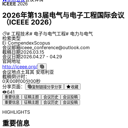
ICEEE
2026
2026年第13届电气与电子工程国际会议
（ICEEE 2026）
# 工程技术
# 电子与电气工程
# 电力与电气
检索类型
Ei Compendex
Scopus
会议邮箱
iceee_conference@outlook.com
截稿日期
2026.03.15
会议日期
2026.04.27 - 04.29
官网地址
http://iceee.org/
会议地点
土耳其 安塔利亚
截稿倒计时：
0
天
0
0
时
0
0
分
0
0
秒
分享页面：
复制链接分享
分享
收藏
641
重要信息
征稿主题
会议历史
会议投稿
重要信息
征稿主题
会议历史
会议投稿
HIGHLIGHTS
重要信息