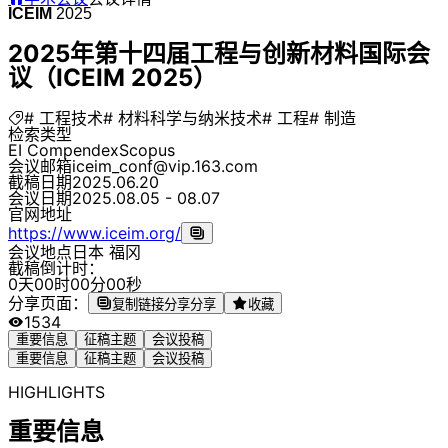
ICEIM
2025
2025年第十四届工程与创新材料国际会
议（ICEIM 2025）
# 工程技术
# 材料科学与纳米技术
# 工程
# 制造
检索类型
EI Compendex
Scopus
会议邮箱
iceim_conf@vip.163.com
截稿日期
2025.06.20
会议日期
2025.08.05 - 08.07
官网地址
https://www.iceim.org/
会议地点
日本 福冈
截稿倒计时：
0
天
0
0
时
0
0
分
0
0
秒
分享页面：
复制链接分享
分享
收藏
1534
重要信息
征稿主题
会议投稿
重要信息
征稿主题
会议投稿
HIGHLIGHTS
重要信息