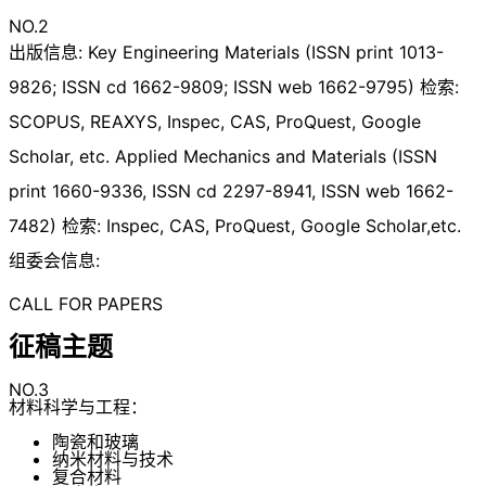
NO.2
出版信息: Key Engineering Materials (ISSN print 1013-
9826; ISSN cd 1662-9809; ISSN web 1662-9795) 检索:
SCOPUS, REAXYS, Inspec, CAS, ProQuest, Google
Scholar, etc. Applied Mechanics and Materials (ISSN
print 1660-9336, ISSN cd 2297-8941, ISSN web 1662-
7482) 检索: Inspec, CAS, ProQuest, Google Scholar,etc.
组委会信息:
CALL FOR PAPERS
征稿主题
NO.3
材料科学与工程：
陶瓷和玻璃
纳米材料与技术
复合材料