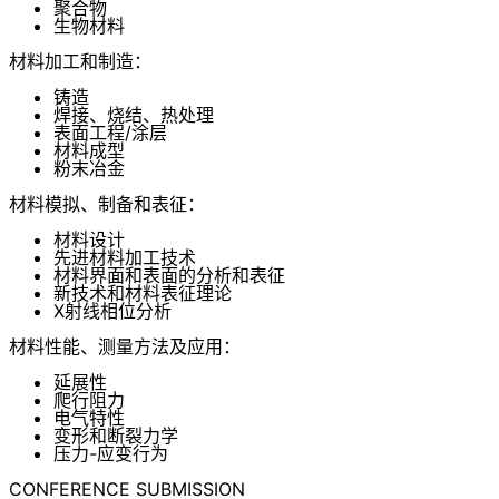
聚合物
生物材料
材料加工和制造：
铸造
焊接、烧结、热处理
表面工程/涂层
材料成型
粉末冶金
材料模拟、制备和表征：
材料设计
先进材料加工技术
材料界面和表面的分析和表征
新技术和材料表征理论
X射线相位分析
材料性能、测量方法及应用：
延展性
爬行阻力
电气特性
变形和断裂力学
压力-应变行为
CONFERENCE SUBMISSION