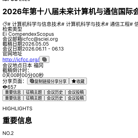
2026年第十八届未来计算机与通信国际会议 
# 计算机科学与信息技术
# 计算机科学与技术
# 通信工程
# 
检索类型
Ei Compendex
Scopus
会议邮箱
icfcc@sciei.org
截稿日期
2026.05.05
会议日期
2026.06.11 - 06.13
官网地址
http://icfcc.org/
会议地点
日本 福冈
截稿倒计时：
0
天
0
0
时
0
0
分
0
0
秒
分享页面：
复制链接分享
分享
收藏
657
重要信息
征稿主题
会议历史
会议投稿
重要信息
征稿主题
会议历史
会议投稿
HIGHLIGHTS
重要信息
NO.2