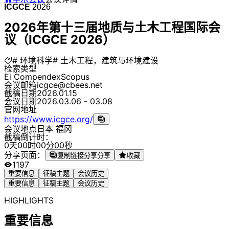
ICGCE
2026
2026年第十三届地质与土木工程国际会
议（ICGCE 2026）
# 环境科学
# 土木工程，建筑与环境建设
检索类型
Ei Compendex
Scopus
会议邮箱
icgce@cbees.net
截稿日期
2026.01.15
会议日期
2026.03.06 - 03.08
官网地址
https://www.icgce.org/
会议地点
日本 福冈
截稿倒计时：
0
天
0
0
时
0
0
分
0
0
秒
分享页面：
复制链接分享
分享
收藏
1197
重要信息
征稿主题
会议历史
重要信息
征稿主题
会议历史
HIGHLIGHTS
重要信息