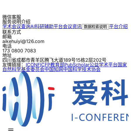
微信客服
服务说明介绍
学术会议查询
AI科研辅助平台
会议资讯
平台介绍
数据检索说明
联系方式
邮箱
aikehuiyi@126.com
电话
173 0800 7083
地址
四川省成都市青羊区腾飞大道189号15栋2层202号
友情链接：
ICONF
ICFP
教育部
PubScholar公益学术平台
国家
自然科学基金委员会
中国知网
中国科学技术协会