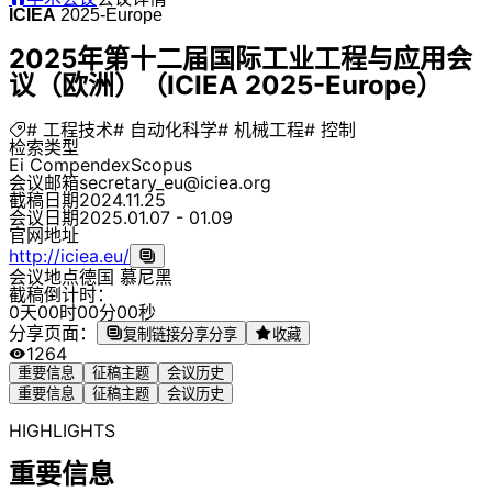
ICIEA
2025-Europe
2025年第十二届国际工业工程与应用会
议（欧洲）（ICIEA 2025-Europe）
# 工程技术
# 自动化科学
# 机械工程
# 控制
检索类型
Ei Compendex
Scopus
会议邮箱
secretary_eu@iciea.org
截稿日期
2024.11.25
会议日期
2025.01.07 - 01.09
官网地址
http://iciea.eu/
会议地点
德国 慕尼黑
截稿倒计时：
0
天
0
0
时
0
0
分
0
0
秒
分享页面：
复制链接分享
分享
收藏
1264
重要信息
征稿主题
会议历史
重要信息
征稿主题
会议历史
HIGHLIGHTS
重要信息