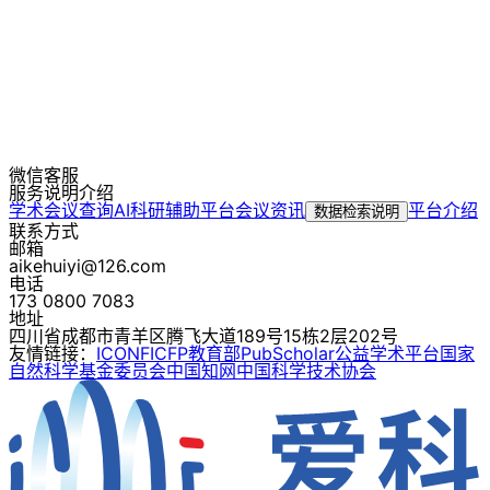
微信客服
服务说明介绍
学术会议查询
AI科研辅助平台
会议资讯
平台介绍
数据检索说明
联系方式
邮箱
aikehuiyi@126.com
电话
173 0800 7083
地址
四川省成都市青羊区腾飞大道189号15栋2层202号
友情链接：
ICONF
ICFP
教育部
PubScholar公益学术平台
国家
自然科学基金委员会
中国知网
中国科学技术协会