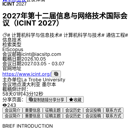
ICINT
2027
2027年第十二届信息与网络技术国际会
议（ICINT 2027）
# 计算机科学与信息技术
# 计算机科学与技术
# 通信工程
#
信息技术
检索类型
EI
Scopus
会议邮箱
icint@iacsitp.com
截稿日期
2026.10.05
会议日期
2027.03.05 - 03.07
官网地址
https://www.icint.org/
主办单位
La Trobe University
会议地点
澳大利亚 墨尔本
截稿倒计时：
5
8
天
0
1
时
4
3
分
1
2
秒
分享页面：
复制链接分享
分享
收藏
243
会议简介
重要信息
征稿主题
会议历史
会议投稿
联系方式
会议简介
重要信息
征稿主题
会议历史
会议投稿
联系方式
BRIEF INTRODUCTION