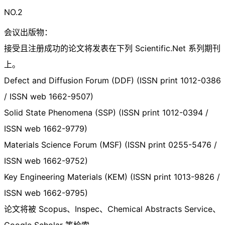
NO.2
会议出版物：
接受且注册成功的论文将发表在下列 Scientific.Net 系列期刊
上。
Defect and Diffusion Forum (DDF) (ISSN print 1012-0386
/ ISSN web 1662-9507)
Solid State Phenomena (SSP) (ISSN print 1012-0394 /
ISSN web 1662-9779)
Materials Science Forum (MSF) (ISSN print 0255-5476 /
ISSN web 1662-9752)
Key Engineering Materials (KEM) (ISSN print 1013-9826 /
ISSN web 1662-9795)
论文将被 Scopus、Inspec、Chemical Abstracts Service、
Google Scholar 等检索。