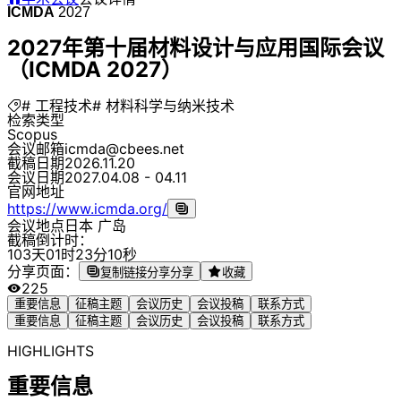
ICMDA
2027
2027年第十届材料设计与应用国际会议
（ICMDA 2027）
# 工程技术
# 材料科学与纳米技术
检索类型
Scopus
会议邮箱
icmda@cbees.net
截稿日期
2026.11.20
会议日期
2027.04.08 - 04.11
官网地址
https://www.icmda.org/
会议地点
日本 广岛
截稿倒计时：
1
0
3
天
0
1
时
2
3
分
1
0
秒
分享页面：
复制链接分享
分享
收藏
225
重要信息
征稿主题
会议历史
会议投稿
联系方式
重要信息
征稿主题
会议历史
会议投稿
联系方式
HIGHLIGHTS
重要信息