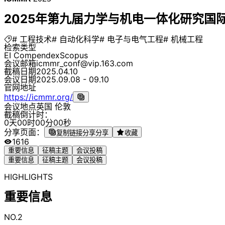
2025年第九届力学与机电一体化研究国际会
# 工程技术
# 自动化科学
# 电子与电气工程
# 机械工程
检索类型
EI Compendex
Scopus
会议邮箱
icmmr_conf@vip.163.com
截稿日期
2025.04.10
会议日期
2025.09.08 - 09.10
官网地址
https://icmmr.org/
会议地点
英国 伦敦
截稿倒计时：
0
天
0
0
时
0
0
分
0
0
秒
分享页面：
复制链接分享
分享
收藏
1616
重要信息
征稿主题
会议投稿
重要信息
征稿主题
会议投稿
HIGHLIGHTS
重要信息
NO.2