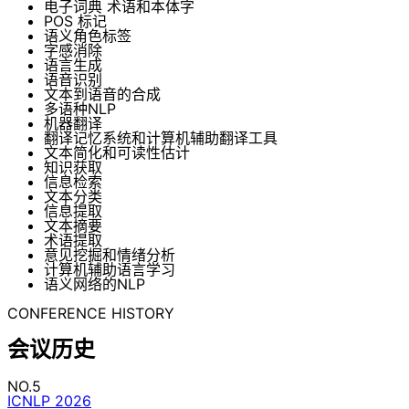
电子词典 术语和本体字
POS 标记
语义角色标签
字感消除
语言生成
语音识别
文本到语音的合成
多语种NLP
机器翻译
翻译记忆系统和计算机辅助翻译工具
文本简化和可读性估计
知识获取
信息检索
文本分类
信息提取
文本摘要
术语提取
意见挖掘和情绪分析
计算机辅助语言学习
语义网络的NLP
CONFERENCE HISTORY
会议历史
NO.5
ICNLP 2026