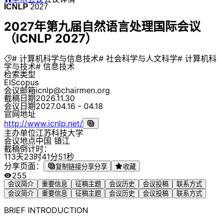
ICNLP
2027
2027年第九届自然语言处理国际会议
（ICNLP 2027）
# 计算机科学与信息技术
# 社会科学与人文科学
# 计算机科
学与技术
# 信息技术
检索类型
EI
Scopus
会议邮箱
icnlp@chairmen.org
截稿日期
2026.11.30
会议日期
2027.04.16 - 04.18
官网地址
http://www.icnlp.net/
主办单位
江苏科技大学
会议地点
中国 镇江
截稿倒计时：
1
1
3
天
2
3
时
4
1
分
5
1
秒
分享页面：
复制链接分享
分享
收藏
255
会议简介
重要信息
征稿主题
会议历史
会议投稿
联系方式
会议简介
重要信息
征稿主题
会议历史
会议投稿
联系方式
BRIEF INTRODUCTION