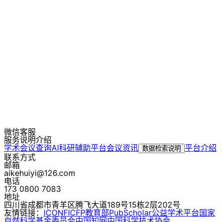
微信客服
服务说明介绍
学术会议查询
AI科研辅助平台
会议资讯
平台介绍
数据检索说明
联系方式
邮箱
aikehuiyi@126.com
电话
173 0800 7083
地址
四川省成都市青羊区腾飞大道189号15栋2层202号
友情链接：
ICONF
ICFP
教育部
PubScholar公益学术平台
国家
自然科学基金委员会
中国知网
中国科学技术协会