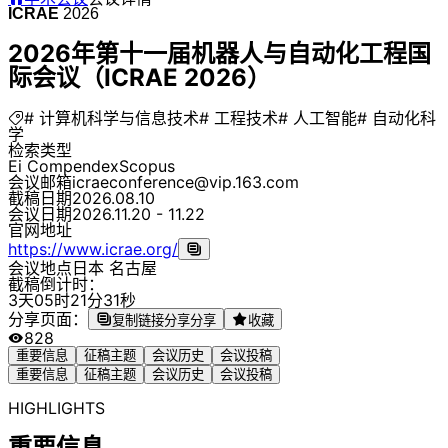
ICRAE
2026
2026年第十一届机器人与自动化工程国
际会议（ICRAE 2026）
# 计算机科学与信息技术
# 工程技术
# 人工智能
# 自动化科
学
检索类型
Ei Compendex
Scopus
会议邮箱
icraeconference@vip.163.com
截稿日期
2026.08.10
会议日期
2026.11.20 - 11.22
官网地址
https://www.icrae.org/
会议地点
日本 名古屋
截稿倒计时：
3
天
0
5
时
2
1
分
3
1
秒
分享页面：
复制链接分享
分享
收藏
828
重要信息
征稿主题
会议历史
会议投稿
重要信息
征稿主题
会议历史
会议投稿
HIGHLIGHTS
重要信息