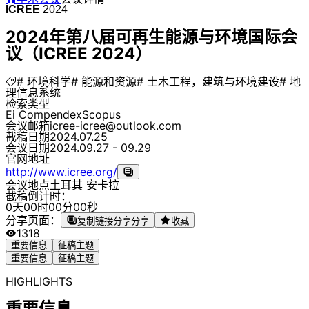
ICREE
2024
2024年第八届可再生能源与环境国际会
议（ICREE 2024）
# 环境科学
# 能源和资源
# 土木工程，建筑与环境建设
# 地
理信息系统
检索类型
Ei Compendex
Scopus
会议邮箱
icree-icree@outlook.com
截稿日期
2024.07.25
会议日期
2024.09.27 - 09.29
官网地址
http://www.icree.org/
会议地点
土耳其 安卡拉
截稿倒计时：
0
天
0
0
时
0
0
分
0
0
秒
分享页面：
复制链接分享
分享
收藏
1318
重要信息
征稿主题
重要信息
征稿主题
HIGHLIGHTS
重要信息