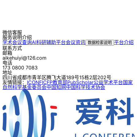
微信客服
服务说明介绍
学术会议查询
AI科研辅助平台
会议资讯
平台介绍
数据检索说明
联系方式
邮箱
aikehuiyi@126.com
电话
173 0800 7083
地址
四川省成都市青羊区腾飞大道189号15栋2层202号
友情链接：
ICONF
ICFP
教育部
PubScholar公益学术平台
国家
自然科学基金委员会
中国知网
中国科学技术协会