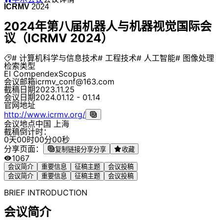
ICRMV
2024
2024年第八届机器人与机器视觉国际会
议（ICRMV 2024）
# 计算机科学与信息技术
# 工程技术
# 人工智能
# 图像处理
检索类型
EI Compendex
Scopus
会议邮箱
icrmv_conf@163.com
截稿日期
2023.11.25
会议日期
2024.01.12 - 01.14
官网地址
http://www.icrmv.org/
会议地点
中国 上海
截稿倒计时：
0
天
0
0
时
0
0
分
0
0
秒
分享页面：
复制链接分享
分享
收藏
1067
会议简介
重要信息
征稿主题
会议投稿
会议简介
重要信息
征稿主题
会议投稿
BRIEF INTRODUCTION
会议简介