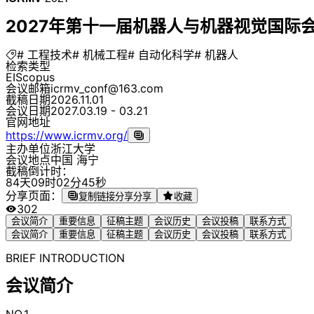
2027年第十一届机器人与机器视觉国际会议
# 工程技术
# 机械工程
# 自动化科学
# 机器人
检索类型
EI
Scopus
会议邮箱
icrmv_conf@163.com
截稿日期
2026.11.01
会议日期
2027.03.19 - 03.21
官网地址
https://www.icrmv.org/
主办单位
浙江大学
会议地点
中国 海宁
截稿倒计时：
8
4
天
0
9
时
0
2
分
4
5
秒
分享页面：
复制链接分享
分享
收藏
302
会议简介
重要信息
征稿主题
会议历史
会议投稿
联系方式
会议简介
重要信息
征稿主题
会议历史
会议投稿
联系方式
BRIEF INTRODUCTION
会议简介
NO.1