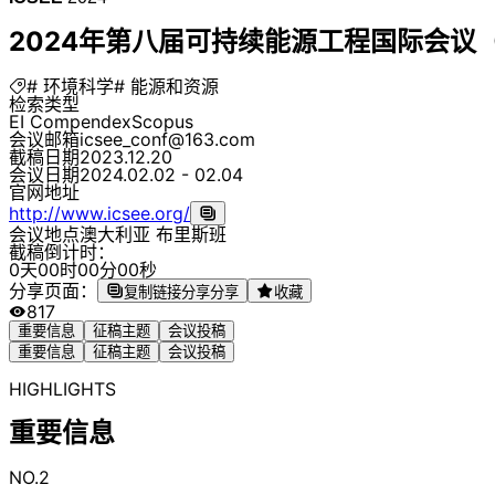
2024年第八届可持续能源工程国际会议（IC
# 环境科学
# 能源和资源
检索类型
EI Compendex
Scopus
会议邮箱
icsee_conf@163.com
截稿日期
2023.12.20
会议日期
2024.02.02 - 02.04
官网地址
http://www.icsee.org/
会议地点
澳大利亚 布里斯班
截稿倒计时：
0
天
0
0
时
0
0
分
0
0
秒
分享页面：
复制链接分享
分享
收藏
817
重要信息
征稿主题
会议投稿
重要信息
征稿主题
会议投稿
HIGHLIGHTS
重要信息
NO.2