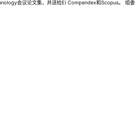
chnology会议论文集，并送检Ei Compendex和Scopus。 组委