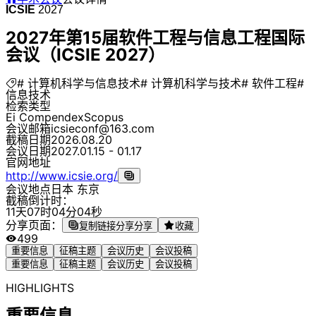
ICSIE
2027
2027年第15届软件工程与信息工程国际
会议（ICSIE 2027）
# 计算机科学与信息技术
# 计算机科学与技术
# 软件工程
#
信息技术
检索类型
Ei Compendex
Scopus
会议邮箱
icsieconf@163.com
截稿日期
2026.08.20
会议日期
2027.01.15 - 01.17
官网地址
http://www.icsie.org/
会议地点
日本 东京
截稿倒计时：
1
1
天
0
7
时
0
4
分
0
4
秒
分享页面：
复制链接分享
分享
收藏
499
重要信息
征稿主题
会议历史
会议投稿
重要信息
征稿主题
会议历史
会议投稿
HIGHLIGHTS
重要信息