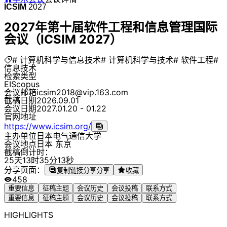
ICSIM
2027
2027年第十届软件工程和信息管理国际
会议（ICSIM 2027）
# 计算机科学与信息技术
# 计算机科学与技术
# 软件工程
#
信息技术
检索类型
EI
Scopus
会议邮箱
icsim2018@vip.163.com
截稿日期
2026.09.01
会议日期
2027.01.20 - 01.22
官网地址
https://www.icsim.org/
主办单位
日本电气通信大学
会议地点
日本 东京
截稿倒计时：
2
5
天
1
3
时
3
5
分
1
3
秒
分享页面：
复制链接分享
分享
收藏
458
重要信息
征稿主题
会议历史
会议投稿
联系方式
重要信息
征稿主题
会议历史
会议投稿
联系方式
HIGHLIGHTS