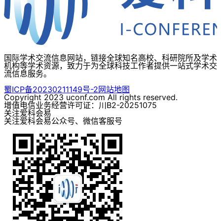
国际学术交流信息网站，链接全球知名高校、科研院所及学术
机构等学术资源，致力于为全球科技工作者提供一站式学术交
流信息服务。
蜀ICP备20230211149号-2
网站地图
Copyright 2023 uconf.com All rights reserved.
增值电信业务经营许可证：川B2-20251075
关注爱科会易
关注爱科会易公众号、微信客服号