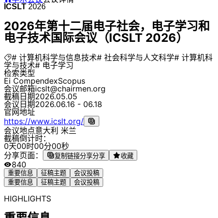
ICSLT
2026
2026年第十二届电子社会，电子学习和
电子技术国际会议（ICSLT 2026）
# 计算机科学与信息技术
# 社会科学与人文科学
# 计算机科
学与技术
# 电子学习
检索类型
Ei Compendex
Scopus
会议邮箱
icslt@chairmen.org
截稿日期
2026.05.05
会议日期
2026.06.16 - 06.18
官网地址
https://www.icslt.org/
会议地点
意大利 米兰
截稿倒计时：
0
天
0
0
时
0
0
分
0
0
秒
分享页面：
复制链接分享
分享
收藏
840
重要信息
征稿主题
会议投稿
重要信息
征稿主题
会议投稿
HIGHLIGHTS
重要信息