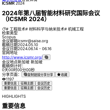
ICSMR
2024
2024年第八届智能材料研究国际会议
（ICSMR 2024）
# 工程技术
# 材料科学与纳米技术
# 机械工程
检索类型
Scopus
会议邮箱
icsmr@saise.org
截稿日期
2024.05.10
会议日期
2024.06.14 - 06.16
官网地址
http://www.icsmr.org/
会议地点
新加坡 新加坡
截稿倒计时：
0
天
0
0
时
0
0
分
0
0
秒
分享页面：
复制链接分享
分享
收藏
1197
重要信息
征稿主题
会议历史
重要信息
征稿主题
会议历史
HIGHLIGHTS
重要信息