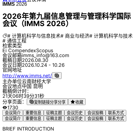
IMMS
2026
2026年第九届信息管理与管理科学国际
会议（IMMS 2026）
# 计算机科学与信息技术
# 商业与经济
# 计算机科学与技术
# 通信工程
检索类型
Ei Compendex
Scopus
会议邮箱
imms_info@163.com
截稿日期
2026.08.30
会议日期
2026.10.24 - 10.26
官网地址
http://www.imms.net/
主办单位
云南财经大学
会议地点
中国 昆明
截稿倒计时：
2
1
天
0
6
时
3
9
分
3
1
秒
分享页面：
复制链接分享
分享
收藏
1730
会议简介
重要信息
征稿主题
会议历史
会议投稿
联系方式
会议简介
重要信息
征稿主题
会议历史
会议投稿
联系方式
BRIEF INTRODUCTION