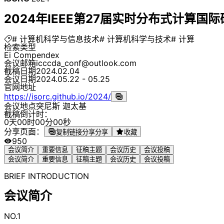
2024年IEEE第27届实时分布式计算国际研
# 计算机科学与信息技术
# 计算机科学与技术
# 计算
检索类型
Ei Compendex
会议邮箱
icccda_conf@outlook.com
截稿日期
2024.02.04
会议日期
2024.05.22 - 05.25
官网地址
https://isorc.github.io/2024/
会议地点
突尼斯 迦太基
截稿倒计时：
0
天
0
0
时
0
0
分
0
0
秒
分享页面：
复制链接分享
分享
收藏
950
会议简介
重要信息
征稿主题
会议历史
会议投稿
会议简介
重要信息
征稿主题
会议历史
会议投稿
BRIEF INTRODUCTION
会议简介
NO.1