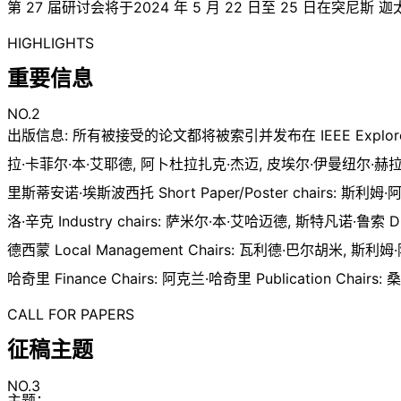
第 27 届研讨会将于2024 年 5 月 22 日至 25 日在突尼斯
HIGHLIGHTS
重要信息
NO.2
出版信息: 所有被接受的论文都将被索引并发布在 IEEE Explore 存储库
拉·卡菲尔·本·艾耶德, 阿卜杜拉扎克·杰迈, 皮埃尔·伊曼纽尔·赫拉迪克 St
里斯蒂安诺·埃斯波西托 Short Paper/Poster chairs: 斯利姆·
洛·辛克 Industry chairs: 萨米尔·本·艾哈迈德, 斯特凡诺·鲁索 Dis
德西蒙 Local Management Chairs: 瓦利德·巴尔胡米, 斯利
哈奇里 Finance Chairs: 阿克兰·哈奇里 Publication Cha
CALL FOR PAPERS
征稿主题
NO.3
主题：