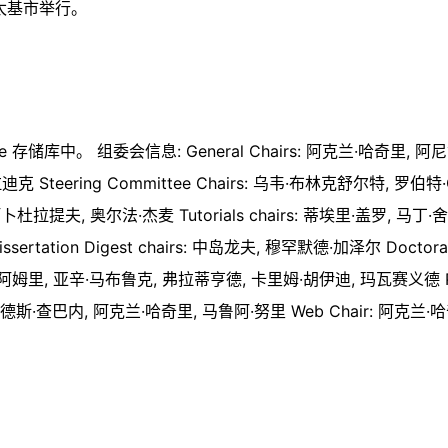
 迦太基市举行。
中。 组委会信息: General Chairs: 阿克兰·哈奇里, 阿尼鲁达·
eering Committee Chairs: 乌韦·布林克舒尔特, 罗伯特·G
阿卜杜拉提夫, 奥尔法·杰麦 Tutorials chairs: 蒂埃里·盖罗, 马丁·
sertation Digest chairs: 中岛龙夫, 穆罕默德·加泽尔 Docto
姆·阿姆里, 亚辛·马布鲁克, 弗拉蒂亨德, 卡里姆·胡伊迪, 玛瓦赛义德 Pub
irs: 桑德斯·查巴内, 阿克兰·哈奇里, 马鲁阿·努里 Web Chair: 阿克兰·