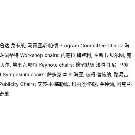
戈卡莱, 马蒂亚斯·帕彻 Program Committee Chairs: 海
·佩蒂特 Workshop chairs: 内德拉·梅卢利, 帕斯卡·贝尔图, 克
舍贝尔, 埃里克·哈特 Keynote chairs: 穆罕默德·法腾·扎尼, 马塞
ral Symposium chairs: 萨多克·本·叶海亚, 彼得·普施纳, 路易吉·
licity Chairs: 艾莎·本·塞勒姆, 玛丽莲·洛朗, 金钟灿, 阿克兰·
哈奇里