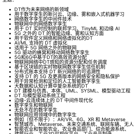
DT作为未来网络的新领域
用于数字孪生的新兴云、边缘、雾和嵌入式机器学习
网络数字孪生的中间件技术
物联网中的网络数字孪生
用于 DT 实时控制的联邦学习、TinyML 和边缘 AI
5G 之外的 DT 的智能边缘、雾和认知方面
用于软件定义网络和网络虚拟化的DT
AI/ML 支持的 DT 虚拟化
适用于 5G 网络之外的物联网
5G 驱动的蜂窝和移动网络数字孪生
5G和6G中基于DT的高效资源分配
物联网网络中DT感知的资源分配和任务调度
基于区块链的实时物联网数字孪生信任机制
分布式账本支持 DT 新兴网络的可追溯性
支持 DT 的 5G 及更高版本的网络安全和隐私保护
用于异常检测和定位的人工智能数字孪生
大数据和认知计算中复杂系统的DT
DT 建模与仿真、本体、UML、SYSML、模型驱动工程
DT 与模型驱动系统工程
边缘-云连续体上的 DT 中间件现代化
数字孪生和物联网
无处不在的数字孪生
物联网应用领域中的数字孪生
例如（但不限于）：AR/VR、6G、XR 和 Metaverse
智慧城市、Metaverse、未来交通系统、联网车辆、无
智能农业和智能农业、农业食品部门、综合能源系统、
建筑行业、工业3D可视化平台、工业产品制造