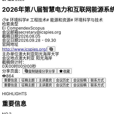
2026年第八届智慧电力和互联网能源系统国
# 环境科学
# 工程技术
# 能源和资源
# 环境科学与技术
检索类型
Ei Compendex
Scopus
会议邮箱
secretary@icspies.org
截稿日期
2026.08.05
会议日期
2026.09.28 - 09.30
官网地址
http://www.icspies.org/
主办单位
澳大利亚阳光海岸大学
会议地点
澳大利亚 阳光海岸
截稿倒计时：
0
天
0
0
时
0
0
分
0
0
秒
分享页面：
复制链接分享
分享
收藏
864
重要信息
征稿主题
主讲嘉宾
会议历史
会议投稿
联系方式
重要信息
征稿主题
主讲嘉宾
会议历史
会议投稿
联系方式
HIGHLIGHTS
重要信息
NO.2