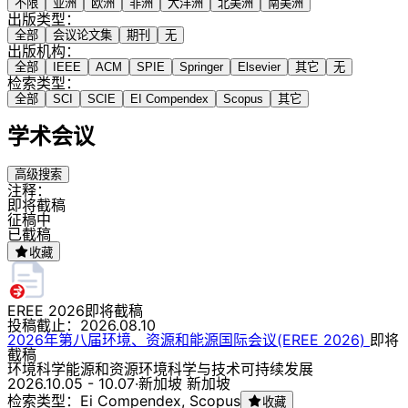
不限
亚洲
欧洲
非洲
大洋洲
北美洲
南美洲
出版类型：
全部
会议论文集
期刊
无
出版机构：
全部
IEEE
ACM
SPIE
Springer
Elsevier
其它
无
检索类型：
全部
SCI
SCIE
EI Compendex
Scopus
其它
学术会议
高级搜索
注释：
即将截稿
征稿中
已截稿
收藏
EREE 2026
即将截稿
投稿截止：
2026.08.10
2026年第八届环境、资源和能源国际会议(EREE 2026)
即将
截稿
环境科学
能源和资源
环境科学与技术
可持续发展
2026.10.05 - 10.07
·
新加坡 新加坡
检索类型：Ei Compendex, Scopus
收藏