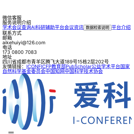
微信客服
服务说明介绍
学术会议查询
AI科研辅助平台
会议资讯
平台介绍
数据检索说明
联系方式
邮箱
aikehuiyi@126.com
电话
173 0800 7083
地址
四川省成都市青羊区腾飞大道189号15栋2层202号
友情链接：
ICONF
ICFP
教育部
PubScholar公益学术平台
国家
自然科学基金委员会
中国知网
中国科学技术协会