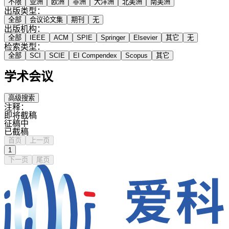
不限
亚洲
欧洲
非洲
大洋洲
北美洲
南美洲
出版类型：
全部
会议论文集
期刊
无
出版机构：
全部
IEEE
ACM
SPIE
Springer
Elsevier
其它
无
检索类型：
全部
SCI
SCIE
EI Compendex
Scopus
其它
学术会议
高级搜索
注释：
即将截稿
征稿中
已截稿
首页
上一页
1
下一页
尾页