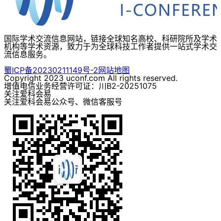
国际学术交流信息网站，链接全球知名高校、科研院所及学术
机构等学术资源，致力于为全球科技工作者提供一站式学术交
流信息服务。
蜀ICP备20230211149号-2
网站地图
Copyright 2023 uconf.com All rights reserved.
增值电信业务经营许可证：川B2-20251075
关注爱科会易
关注爱科会易公众号、微信客服号