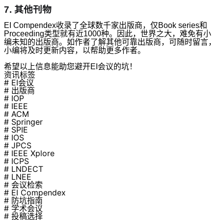
7.
其他刊物
EI Compendex收录了全球数千家出版商，仅Book series和
Proceeding类型就有近1000种。因此，世界之大，难免有小
编未知的出版商。如作者了解其他可靠出版商，可随时留言，
小编将及时更新内容，以帮助更多作者。
希望以上信息能助您避开EI会议的坑！
资讯标签
# EI会议
# 出版商
# IOP
# IEEE
# ACM
# Springer
# SPIE
# IOS
# JPCS
# IEEE Xplore
# ICPS
# LNDECT
# LNEE
# 会议检索
# EI Compendex
# 防坑指南
# 学术会议
# 投稿选择