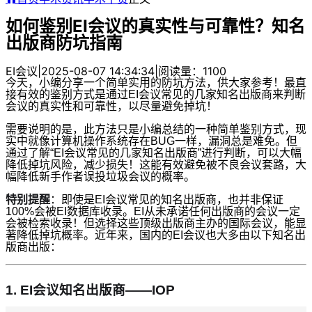
如何鉴别EI会议的真实性与可靠性？知名
出版商防坑指南
EI会议
|
2025-08-07 14:34:34
|
阅读量：1100
今天，小编分享一个简单实用的防坑方法，供大家参考！最直
接有效的鉴别方式是通过EI会议常见的几家知名出版商来判断
会议的真实性和可靠性，以尽量避免掉坑！
需要说明的是，此方法只是小编总结的一种简单鉴别方式，现
实中就像计算机操作系统存在BUG一样，漏洞总是难免。但
通过了解“EI会议常见的几家知名出版商”进行判断，可以大幅
降低掉坑风险，减少损失！这能有效避免被不良会议套路，大
幅降低新手作者误投垃圾会议的概率。
特别提醒
：即使是EI会议常见的知名出版商，也并非保证
100%会被EI数据库收录。EI从未承诺任何出版商的会议一定
会被检索收录！但选择这些顶级出版商主办的国际会议，能显
著降低掉坑概率。近年来，国内的EI会议也大多由以下知名出
版商出版：
1.
EI会议知名出版商——IOP