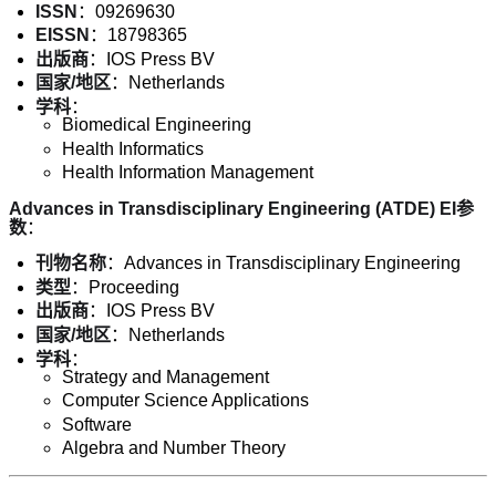
ISSN
：09269630
EISSN
：18798365
出版商
：IOS Press BV
国家/地区
：Netherlands
学科
：
Biomedical Engineering
Health Informatics
Health Information Management
Advances in Transdisciplinary Engineering (ATDE) EI参
数
：
刊物名称
：Advances in Transdisciplinary Engineering
类型
：Proceeding
出版商
：IOS Press BV
国家/地区
：Netherlands
学科
：
Strategy and Management
Computer Science Applications
Software
Algebra and Number Theory