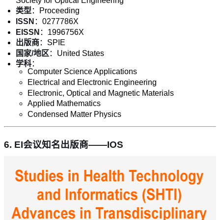
Society for Optical Engineering
类型
：Proceeding
ISSN
：0277786X
EISSN
：1996756X
出版商
：SPIE
国家/地区
：United States
学科
：
Computer Science Applications
Electrical and Electronic Engineering
Electronic, Optical and Magnetic Materials
Applied Mathematics
Condensed Matter Physics
6.
EI会议知名出版商——IOS