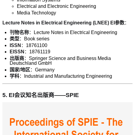
Electrical and Electronic Engineering
Media Technology
Lecture Notes in Electrical Engineering (LNEE) EI参数
：
刊物名称
：Lecture Notes in Electrical Engineering
类型
：Book series
ISSN
：18761100
EISSN
：18761119
出版商
：Springer Science and Business Media
Deutschland GmbH
国家/地区
：Germany
学科
：Industrial and Manufacturing Engineering
5.
EI会议知名出版商——SPIE