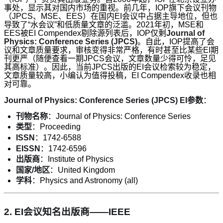
事处，显示其对国内市场的重视。前几年，IOP旗下会议刊物
（JPCS、MSE、EES）在国内EI会议中占据主导地位，但也
导致了“水会议”和低质量文章的泛滥。2021年初，MSE和
EES被EI Compendex剔除源列表后，IOP仅剩
Journal of
Physics: Conference Series (JPCS)
。自此，IOP提高了会
议和文章质量要求，审核变得非常严格，有时甚至比某些EI期
刊更严（随便查看一期JPCS会议，文章数量少得可怜，足见
其高标准）。因此，当前JPCS出版的EI会议检索较为稳定，
文章质量较高，小编认为值得投稿，EI Compendex收录也相
对可靠。
Journal of Physics: Conference Series (JPCS) EI参数
：
刊物名称
：Journal of Physics: Conference Series
类型
：Proceeding
ISSN
：1742-6588
EISSN
：1742-6596
出版商
：Institute of Physics
国家/地区
：United Kingdom
学科
：Physics and Astronomy (all)
2.
EI会议知名出版商——IEEE