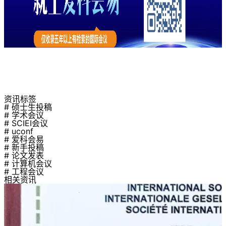
资讯标签
# 硕士生投稿
# 学术会议
# SCIEI会议
# uconf
# 爱科会易
# 新手投稿
# 论文发表
# 计算机会议
# 工程会议
相关资讯