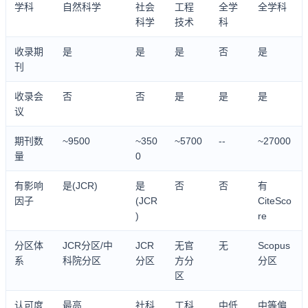
学科
自然科学
社会
工程
全学
全学科
科学
技术
科
收录期
是
是
是
否
是
刊
收录会
否
否
是
是
是
议
期刊数
~9500
~350
~5700
--
~27000
量
0
有影响
是(JCR)
是
否
否
有
因子
(JCR
CiteSco
)
re
分区体
JCR分区/中
JCR
无官
无
Scopus
系
科院分区
分区
方分
分区
区
认可度
最高
社科
工科
中低
中等偏