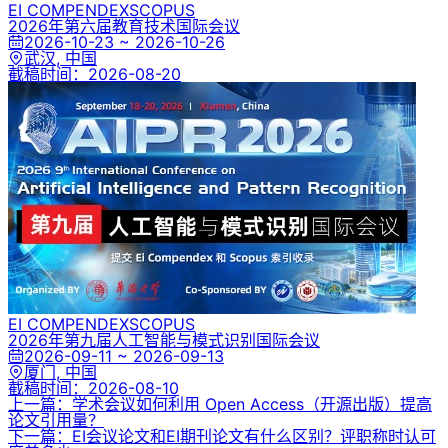
EI COMPENDEX
SCOPUS
2026年第六届教育技术国际会议
2026-10-23 ~ 2026-10-26
武汉, 中国
截稿时间：
2026-08-20
EI COMPENDEX
SCOPUS
2026年第九届人工智能与模式识别国际会议
2026-09-11 ~ 2026-09-13
厦门, 中国
截稿时间：
2026-08-10
上一篇：学术会议如何利用 Open Access（开源出版）提高
论文引用量？
下一篇：EI会议论文和EI期刊论文有什么区别？评职称时认可