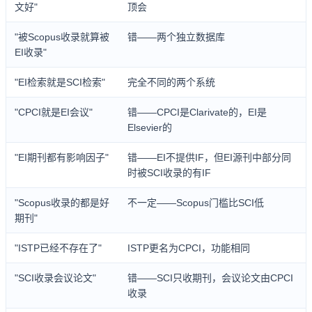
文好"
顶会
"被Scopus收录就算被
错——两个独立数据库
EI收录"
"EI检索就是SCI检索"
完全不同的两个系统
"CPCI就是EI会议"
错——CPCI是Clarivate的，EI是
Elsevier的
"EI期刊都有影响因子"
错——EI不提供IF，但EI源刊中部分同
时被SCI收录的有IF
"Scopus收录的都是好
不一定——Scopus门槛比SCI低
期刊"
"ISTP已经不存在了"
ISTP更名为CPCI，功能相同
"SCI收录会议论文"
错——SCI只收期刊，会议论文由CPCI
收录