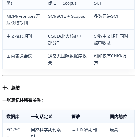
类)
或 EI + Scopus
SCI
MDPI/Frontiers开
SCI/SCIE + Scopus
多数已进SCI
放获取期刊
中文核心期刊
CSCD/北大核心 +
少数中文期刊同时
部分EI
被EI收录
国内普通会议
通常无国际数据库收
可能仅有CNKI/万
录
方
十、总结
一张表记住所有关系：
数据库
一句话定义
管谁
国内地位
SCI/SCI
自然科学期刊索
理工医农期刊
最高
E
引