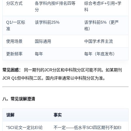
分区方式
各学科内按IF排名四等
综合考虑IF+引用+学
分
科
Q1/一区标
该学科前25%
该学科前5%（更严
准
格）
使用场景
国际通用
中国学术界主流
更新频率
每年
每年（年底发布）
常见困惑：
同一期刊的JCR分区和中科院分区可能不同。如某期刊
JCR Q1但中科院二区。国内评审通常以中科院分区为准。
八、常见误解澄清
误解
事实
"SCI论文一定比EI论
不一定——低水平SCI四区期刊不如EI