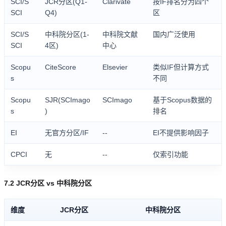
SCI/S
JCR分区(Q1-
Clarivate
按IF排名分为四个
SCI
Q4)
区
SCI/S
中科院分区(1-
中科院文献
国内广泛使用
SCI
4区)
中心
Scopu
CiteScore
Elsevier
类似IF但计算方式
s
不同
Scopu
SJR(SCImago
SCImago
基于Scopus数据的
s
)
排名
EI
无官方分区/IF
--
EI不提供影响因子
CPCI
无
--
仅索引功能
7.2 JCR分区 vs 中科院分区
维度
JCR分区
中科院分区