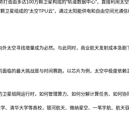
双方优势打造由多达100万颗卫星构成的“轨道数据中心”，直接利用
由81颗卫星组成的“太空TPU云”，通过太阳能供电和自由空间光通信
外太空寻找增量成为必然。与此同时，商业航天发射成本急剧下降
前面临的最大挑战是与时间赛跑。以芯片为例，太空中极度依赖温
的卫星组网运行时，如何管理算力、如何分解计算任务、如何协
大学、清华大学等高校，银河航天、
微纳星空
、一苇宇航、航天