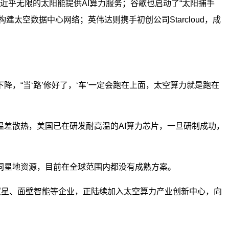
太空近乎无限的太阳能提供AI算力服务；谷歌也启动了“太阳捕手
构建太空数据中心网络；英伟达则携手初创公司Starcloud，成
，“当‘路’修好了，‘车’一定会跑在上面，太空算力就是跑在
差散热，美国已在研发耐高温的AI算力芯片，一旦研制成功，
同星地资源，目前在全球范围内都没有成熟方案。
驭星、面壁智能等企业，正陆续加入太空算力产业创新中心，向