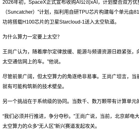
2026年初，SpaceX正式宣布收购AI公司xAI，计划整合
（Suncatcher）”计划，拟利用自研TPU芯片构建每个单元
功将搭载H100芯片的卫星Starcloud-1送入太空轨道。
为什么算力一定要上太空？
王尚广认为，随着摩尔定律放缓、能源与频谱资源日趋紧张，向
太空通信网上的车。”他说。
尽管前景广阔，但太空算力的角逐绝非易事。王尚广坦言，当
就有可能构筑新的技术壁垒。
另一个挑战在于系统级的协同。当数千、数万颗带有计算单元
“我们必须并行推进，争分夺秒。”王尚广说，当前，北京邮电
太空算力的众多“无人区”新兴赛道发起攻关。