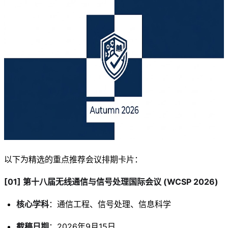
以下为精选的重点推荐会议排期卡片：
[01] 第十八届无线通信与信号处理国际会议 (WCSP 2026)
核心学科
：通信工程、信号处理、信息科学
截稿日期
：2026年9月15日