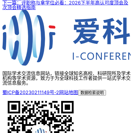
下一篇：评职称与拿学位必看：2026下半年高认可度顶会及
次顶会精选指南
国际学术交流信息网站，链接全球知名高校、科研院所及学术
机构等学术资源，致力于为全球科技工作者提供一站式学术交
流信息服务。
蜀ICP备20230211149号-2
网站地图
数据检索说明