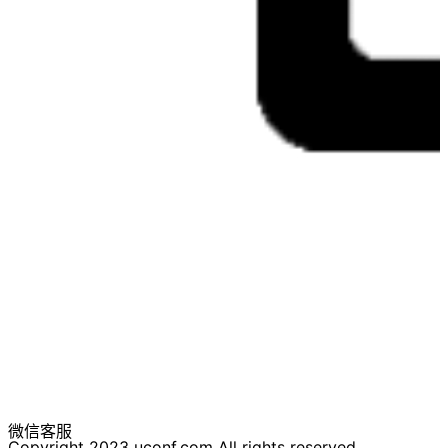
微信客服
Copyright 2023 uconf.com All rights reserved.