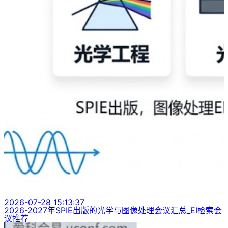
2026-07-28 15:13:37
2026-2027年SPIE出版的光学与图像处理会议汇总_EI检索会
议推荐