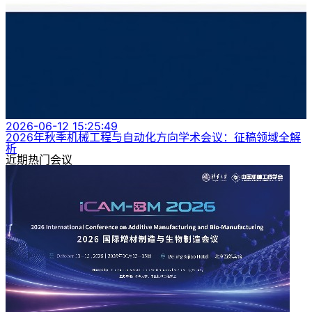
2026-06-12 15:25:49
2026年秋季机械工程与自动化方向学术会议：征稿领域全解
析
近期热门会议