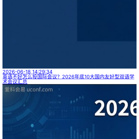
2026-06-18 14:29:34
英语不好怎么投国际会议？2026年底10大国内友好型双语学
术会议汇总