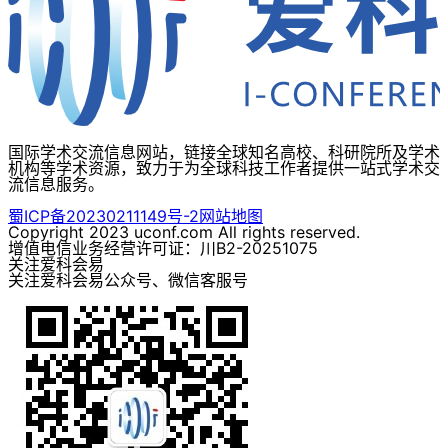
国际学术交流信息网站，链接全球知名高校、科研院所及学术
机构等学术资源，致力于为全球科技工作者提供一站式学术交
流信息服务。
蜀ICP备20230211149号-2
网站地图
Copyright 2023 uconf.com All rights reserved.
增值电信业务经营许可证：川B2-20251075
关注爱科会易
关注爱科会易公众号、微信客服号